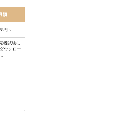
月額
078円～
売者試験に
ダウンロー
）。