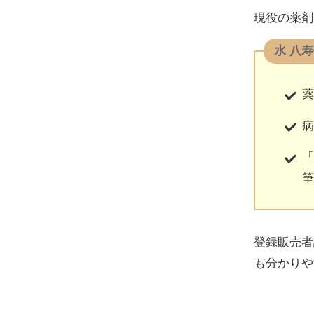
現役の薬剤
水 八
薬
病
「
筆
登録販売者
も分かりや