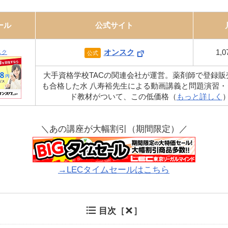
ール
公式サイト
オンスク
1,
スク
公式
大手資格学校TACの関連会社が運営。薬剤師で登録販
も合格した水 八寿裕先生による動画講義と問題演習・
ド教材がついて、この低価格（
もっと詳しく
＼あの講座が大幅割引（期間限定）／
→LECタイムセールはこちら
目次［
］