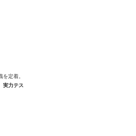
識を定着。
、実力テス