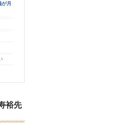
義が月
い
寿裕先