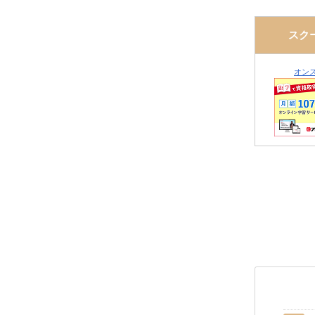
スク
オン