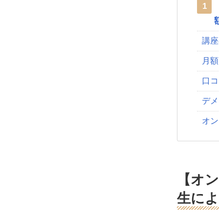
1
講座
月額
口コ
デメ
オン
【オン
生によ