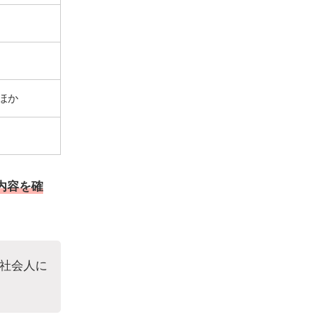
ほか
内容を確
い社会人に