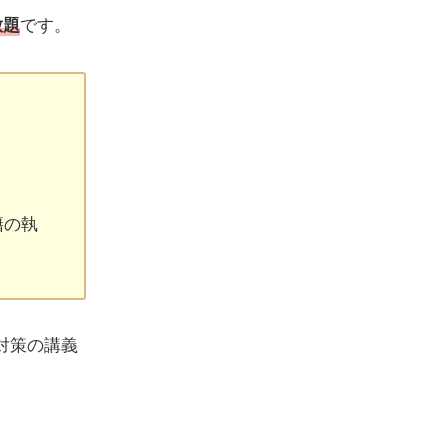
放題
です。
籍の執
対策の講義