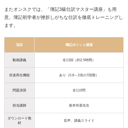
またオンスクでは、「簿記3級仕訳マスター講座」も用
意。簿記初学者が挫折しがちな仕訳を徹底トレーニングし
ます。
項目
簿記ポイント講座
動画講義
全13回（約2.5時間）
倍速再生機能
あり（0.8～2倍の7段階）
問題演習
全110問
担当講師
柴本玲菜先生
ダウンロード教
音声、講義スライド
材