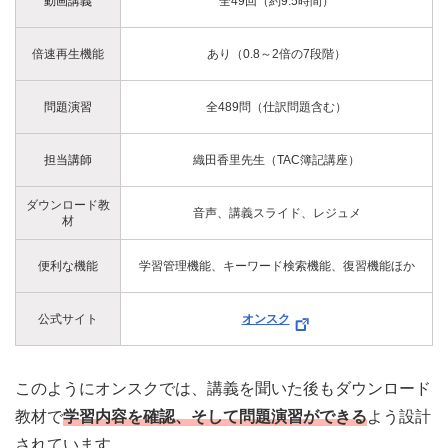
動画講義
全49回（約9.5時間）
倍速再生機能
あり（0.8～2倍の7段階）
問題演習
全489問（仕訳問題含む）
担当講師
織田香里先生（TAC簿記講座）
ダウンロード教
音声、講義スライド、レジュメ
材
便利な機能
学習管理機能、キーワード検索機能、復習機能ほか
公式サイト
オンスク
このようにオンスクでは、講義を聞いた後もダウンロード
教材で
学習内容を確認、そして問題演習ができる
よう設計
されています。