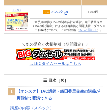
オンスク
オンスク
1,078円～
公式
大手資格学校TACの関連会社が運営。織田香里先生
（TAC簿記講座）による動画講義と問題演習・ダウンロ
ード教材がついて、この低価格（
もっと詳しく
）。
＼あの講座が大幅割引（期間限定）／
→LECタイムセールはこちら
目次［
］
【オンスク】TAC講師・織田香里先生の講義が
1
月額制で受講できる
講座の内容（スペック）